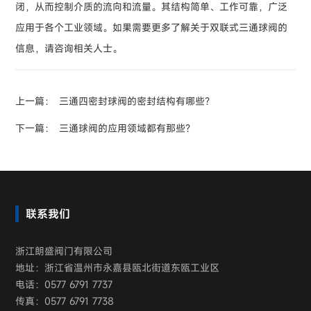
闭，从而控制介质的流向和流量。其结构简单、工作可靠，广泛
应用于各个工业领域。如果需要更多了解关于双联式三通球阀的
信息，请咨询相关人士。
上一篇：
三通四密封球阀的密封结构有哪些？
下一篇：
三通球阀的应用领域都有那些？
联系我们
浙江朗盛阀门有限公司
地址：浙江省温州市永嘉县瓯北街道东瓯工业区
电话：0577 6791 7737
传真：0577 6791 7738